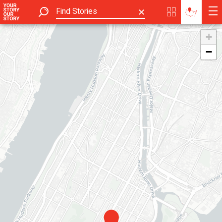
✕
+
−