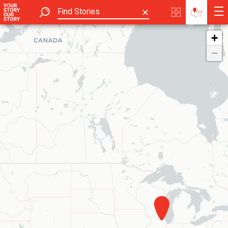
✕
+
−