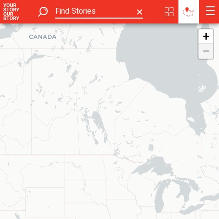
✕
+
−