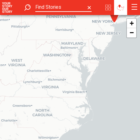
✕
+
−