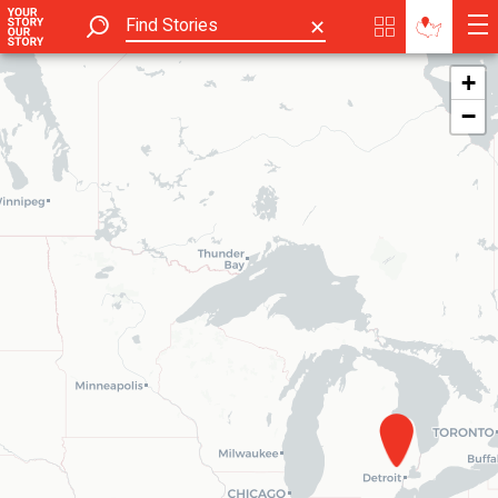
✕
+
−