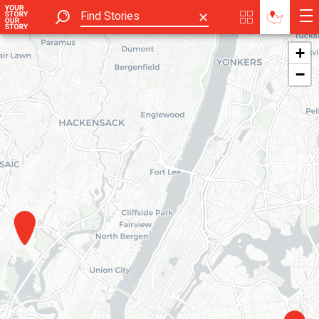
✕
+
−