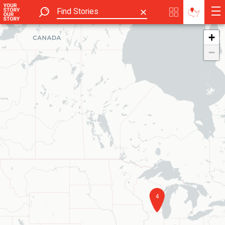
✕
+
−
4