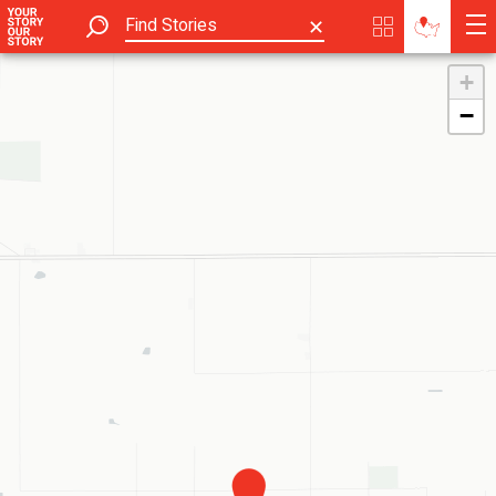
✕
+
−