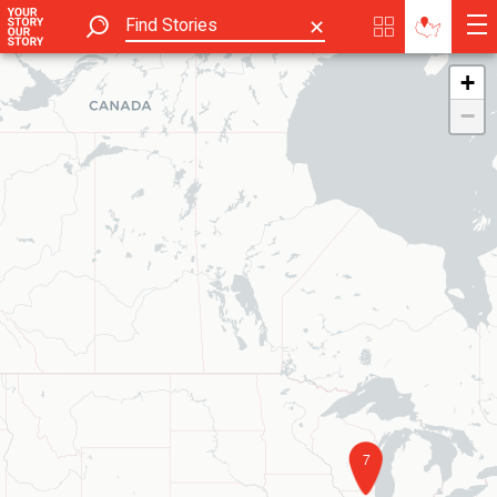
✕
+
−
7