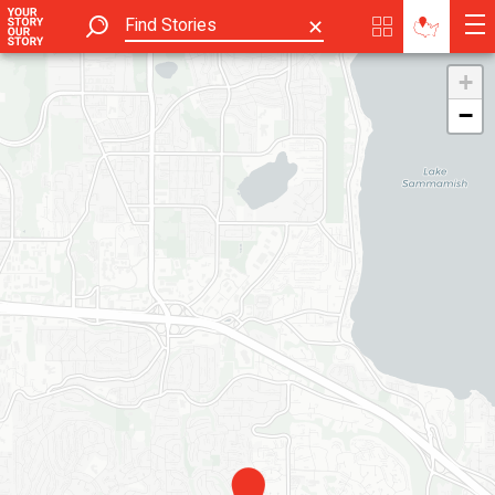
✕
+
−