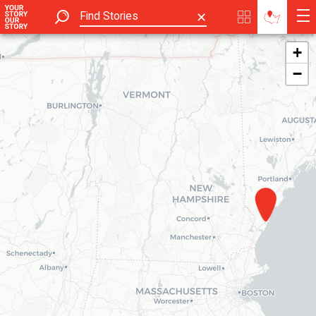
✕
+
−