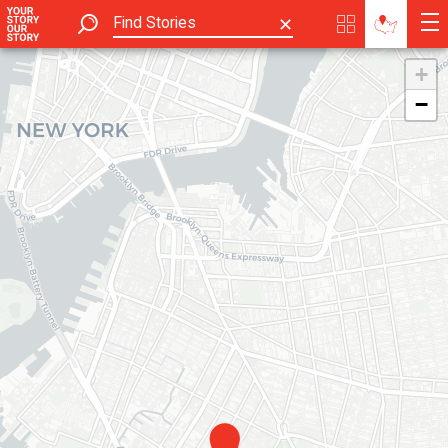
✕
+
−