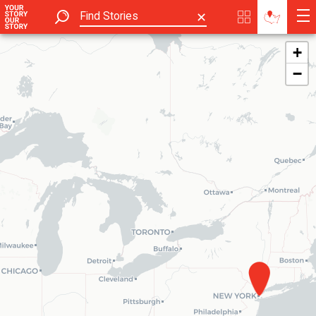
✕
+
−