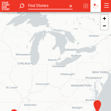
✕
+
−