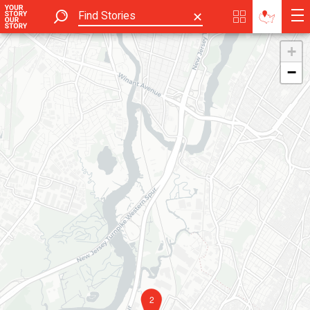
✕
+
−
2