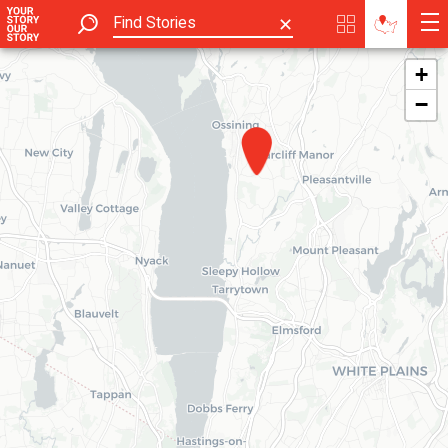
✕
+
−