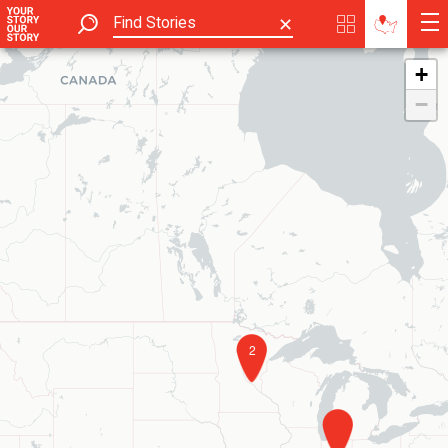
✕
+
−
2