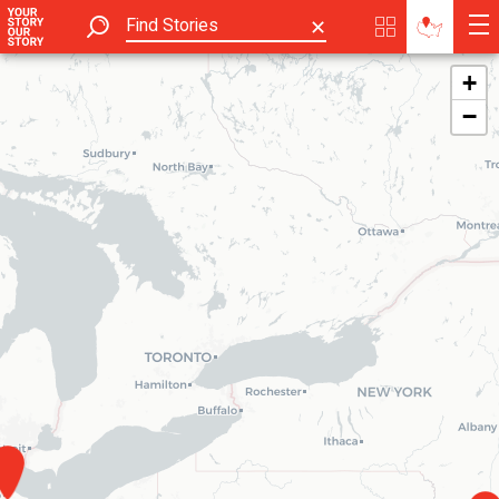
✕
+
−