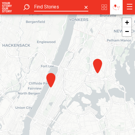
✕
+
−