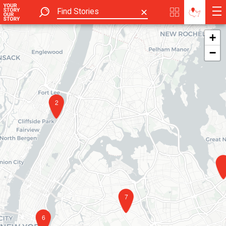
✕
+
−
2
7
6