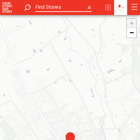
✕
+
−