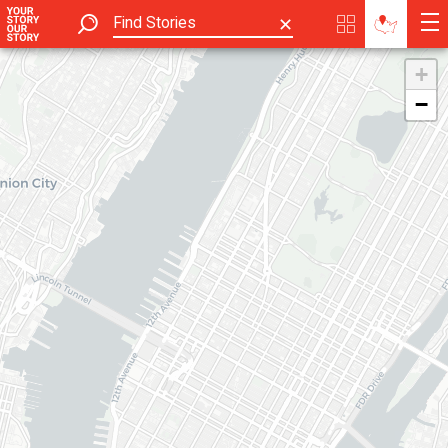
✕
+
−