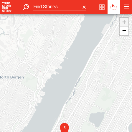
✕
+
−
5