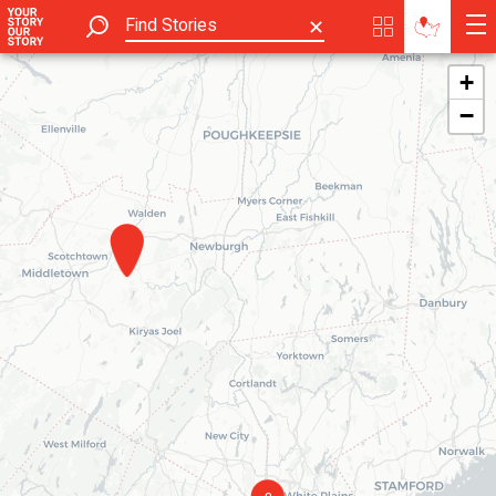
✕
+
−