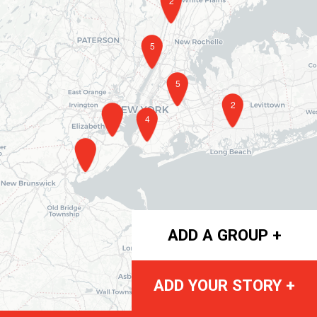
2
5
5
2
4
ADD A GROUP +
ADD YOUR STORY +