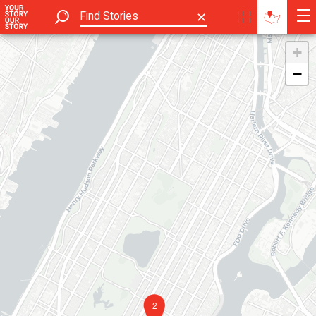
✕
+
−
2