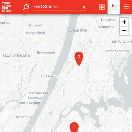
✕
+
−
3
2