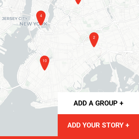
4
2
10
ADD A GROUP +
ADD YOUR STORY +