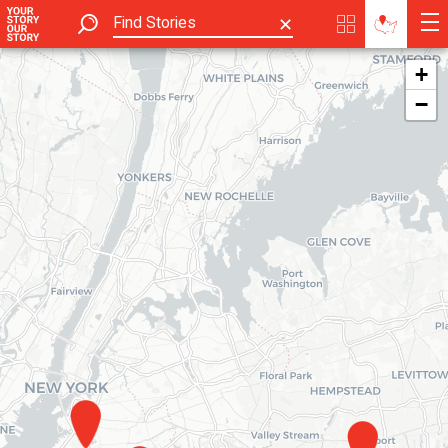
✕
+
−