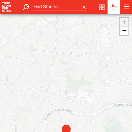
✕
+
−