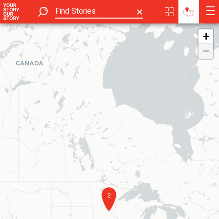
✕
+
−
2