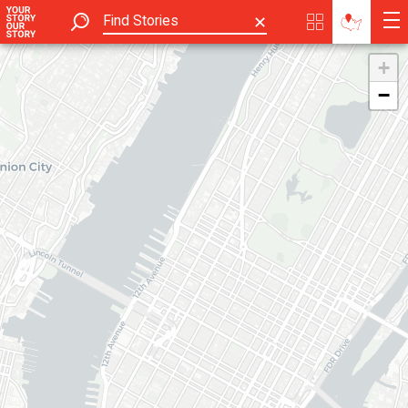
✕
+
−